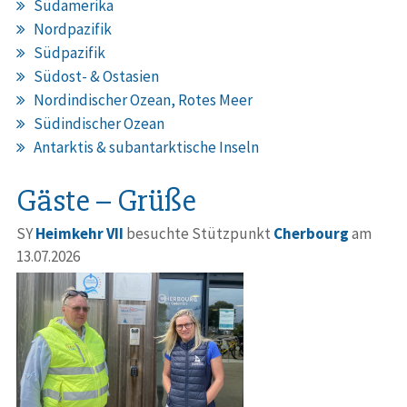
Südamerika
Nordpazifik
Südpazifik
Südost- & Ostasien
Nordindischer Ozean, Rotes Meer
Südindischer Ozean
Antarktis & subantarktische Inseln
Gäste – Grüße
SY
Heimkehr VII
besuchte Stützpunkt
Cherbourg
am
13.07.2026