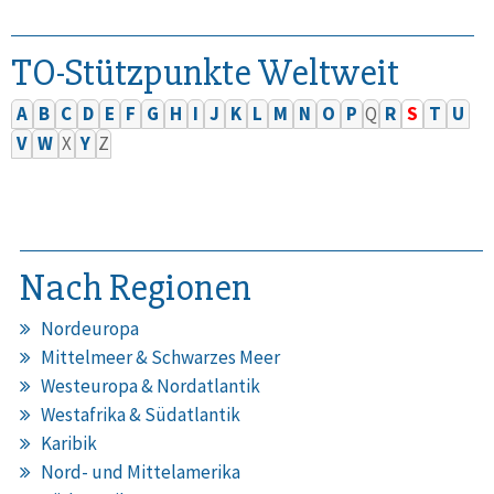
TO-Stützpunkte Weltweit
A
B
C
D
E
F
G
H
I
J
K
L
M
N
O
P
Q
R
S
T
U
V
W
X
Y
Z
Nach Regionen
Nordeuropa
Mittelmeer & Schwarzes Meer
Westeuropa & Nordatlantik
Westafrika & Südatlantik
Karibik
Nord- und Mittelamerika