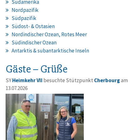
Südamerika
Nordpazifik
Südpazifik
Südost- & Ostasien
Nordindischer Ozean, Rotes Meer
Südindischer Ozean
Antarktis & subantarktische Inseln
Gäste – Grüße
SY
Heimkehr VII
besuchte Stützpunkt
Cherbourg
am
13.07.2026