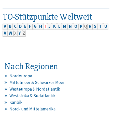
TO-Stützpunkte Weltweit
A
B
C
D
E
F
G
H
I
J
K
L
M
N
O
P
Q
R
S
T
U
V
W
X
Y
Z
Nach Regionen
Nordeuropa
Mittelmeer & Schwarzes Meer
Westeuropa & Nordatlantik
Westafrika & Südatlantik
Karibik
Nord- und Mittelamerika