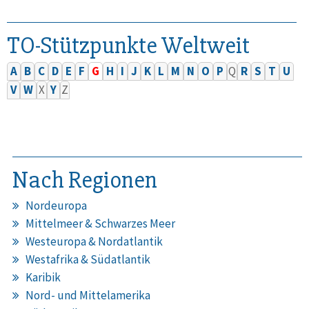
TO-Stützpunkte Weltweit
A
B
C
D
E
F
G
H
I
J
K
L
M
N
O
P
Q
R
S
T
U
V
W
X
Y
Z
Nach Regionen
Nordeuropa
Mittelmeer & Schwarzes Meer
Westeuropa & Nordatlantik
Westafrika & Südatlantik
Karibik
Nord- und Mittelamerika