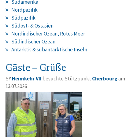
Südamerika
Nordpazifik
Südpazifik
Südost- & Ostasien
Nordindischer Ozean, Rotes Meer
Südindischer Ozean
Antarktis & subantarktische Inseln
Gäste – Grüße
SY
Heimkehr VII
besuchte Stützpunkt
Cherbourg
am
13.07.2026