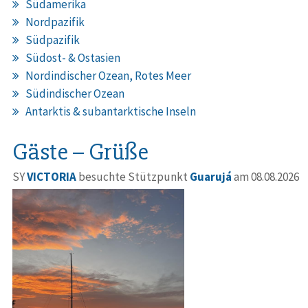
Südamerika
Nordpazifik
Südpazifik
Südost- & Ostasien
Nordindischer Ozean, Rotes Meer
Südindischer Ozean
Antarktis & subantarktische Inseln
Gäste – Grüße
SY
VICTORIA
besuchte Stützpunkt
Guarujá
am 08.08.2026