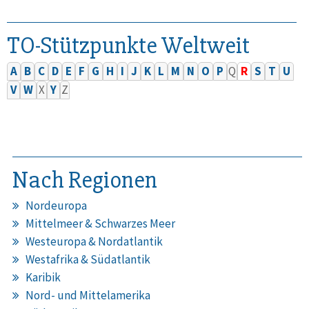
TO-Stützpunkte Weltweit
A
B
C
D
E
F
G
H
I
J
K
L
M
N
O
P
Q
R
S
T
U
V
W
X
Y
Z
Nach Regionen
Nordeuropa
Mittelmeer & Schwarzes Meer
Westeuropa & Nordatlantik
Westafrika & Südatlantik
Karibik
Nord- und Mittelamerika