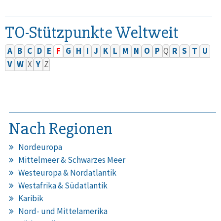
TO-Stützpunkte Weltweit
A
B
C
D
E
F
G
H
I
J
K
L
M
N
O
P
Q
R
S
T
U
V
W
X
Y
Z
Nach Regionen
Nordeuropa
Mittelmeer & Schwarzes Meer
Westeuropa & Nordatlantik
Westafrika & Südatlantik
Karibik
Nord- und Mittelamerika