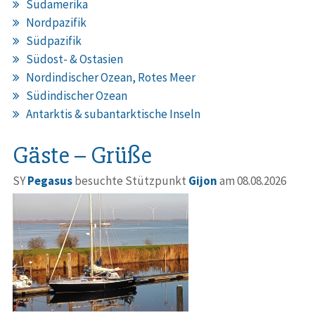
Südamerika
Nordpazifik
Südpazifik
Südost- & Ostasien
Nordindischer Ozean, Rotes Meer
Südindischer Ozean
Antarktis & subantarktische Inseln
Gäste – Grüße
SY
Pegasus
besuchte Stützpunkt
Gijon
am 08.08.2026