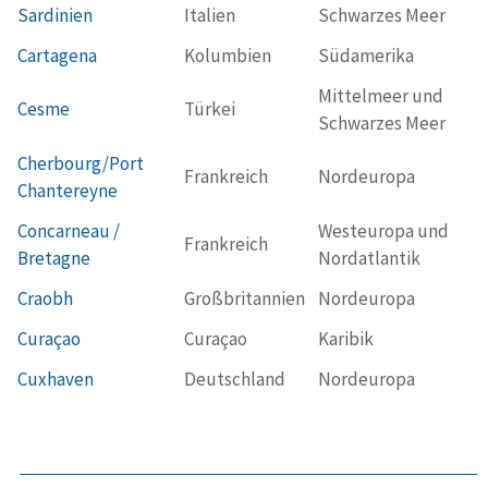
Sardinien
Italien
Schwarzes Meer
Cartagena
Kolumbien
Südamerika
Mittelmeer und
Cesme
Türkei
Schwarzes Meer
Cherbourg/Port
Frankreich
Nordeuropa
Chantereyne
Concarneau /
Westeuropa und
Frankreich
Bretagne
Nordatlantik
Craobh
Großbritannien
Nordeuropa
Curaçao
Curaçao
Karibik
Cuxhaven
Deutschland
Nordeuropa