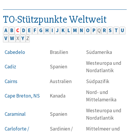
TO-Stützpunkte Weltweit
A
B
C
D
E
F
G
H
I
J
K
L
M
N
O
P
Q
R
S
T
U
V
W
X
Y
Z
Cabedelo
Brasilien
Südamerika
Westeuropa und
Cadiz
Spanien
Nordatlantik
Cairns
Australien
Südpazifik
Nord- und
Cape Breton, NS
Kanada
Mittelamerika
Westeuropa und
Caraminal
Spanien
Nordatlantik
Carloforte /
Sardinien /
Mittelmeer und