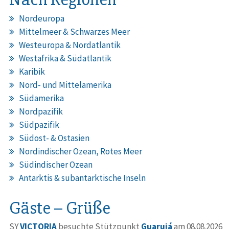
Nordeuropa
Mittelmeer & Schwarzes Meer
Westeuropa & Nordatlantik
Westafrika & Südatlantik
Karibik
Nord- und Mittelamerika
Südamerika
Nordpazifik
Südpazifik
Südost- & Ostasien
Nordindischer Ozean, Rotes Meer
Südindischer Ozean
Antarktis & subantarktische Inseln
Gäste – Grüße
SY
VICTORIA
besuchte Stützpunkt
Guarujá
am 08.08.2026