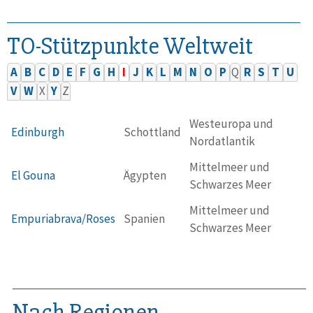
TO-Stützpunkte Weltweit
A
B
C
D
E
F
G
H
I
J
K
L
M
N
O
P
Q
R
S
T
U
V
W
X
Y
Z
Westeuropa und
Edinburgh
Schottland
Nordatlantik
Mittelmeer und
El Gouna
Ägypten
Schwarzes Meer
Mittelmeer und
Empuriabrava/Roses
Spanien
Schwarzes Meer
Nach Regionen