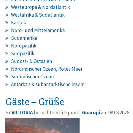
Westeuropa & Nordatlantik
Westafrika & Südatlantik
Karibik
Nord- und Mittelamerika
Südamerika
Nordpazifik
Südpazifik
Südost- & Ostasien
Nordindischer Ozean, Rotes Meer
Südindischer Ozean
Antarktis & subantarktische Inseln
Gäste – Grüße
SY
VICTORIA
besuchte Stützpunkt
Guarujá
am 08.08.2026