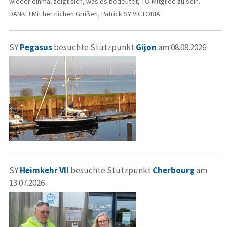
wieder einmal zeigt sich, was es bedeutet, TO Mitglied zu sein.
DANKE! Mit herzlichen Grüßen, Patrick SY VICTORIA
SY
Pegasus
besuchte Stützpunkt
Gijon
am 08.08.2026
SY
Heimkehr VII
besuchte Stützpunkt
Cherbourg
am
13.07.2026