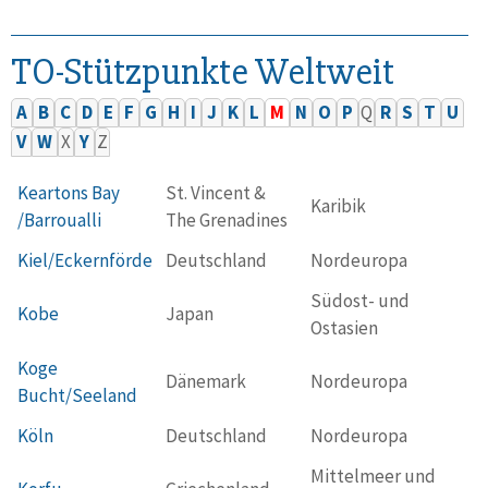
TO-Stützpunkte Weltweit
A
B
C
D
E
F
G
H
I
J
K
L
M
N
O
P
Q
R
S
T
U
V
W
X
Y
Z
Keartons Bay
St. Vincent &
Karibik
/Barroualli
The Grenadines
Kiel/Eckernförde
Deutschland
Nordeuropa
Südost- und
Kobe
Japan
Ostasien
Koge
Dänemark
Nordeuropa
Bucht/Seeland
Köln
Deutschland
Nordeuropa
Mittelmeer und