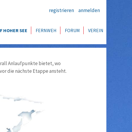
registrieren
anmelden
F HOHER SEE
FERNWEH
FORUM
VEREIN
all Anlaufpunkte bietet, wo
vor die nächste Etappe ansteht.