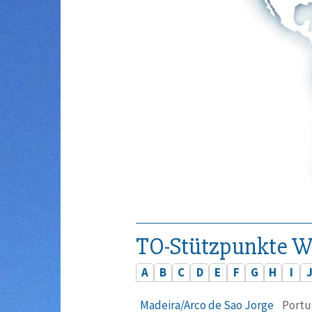
TO-Stützpunkte W
A
B
C
D
E
F
G
H
I
Madeira/Arco de Sao Jorge
Portu