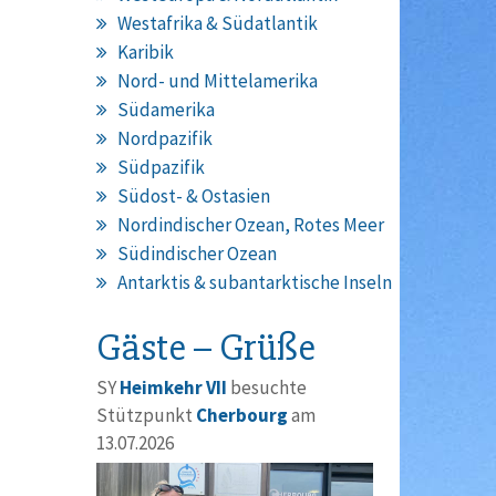
Westafrika & Südatlantik
Karibik
Nord- und Mittelamerika
Südamerika
Nordpazifik
Südpazifik
Südost- & Ostasien
Nordindischer Ozean, Rotes Meer
Südindischer Ozean
Antarktis & subantarktische Inseln
Gäste – Grüße
SY
Heimkehr VII
besuchte
Stützpunkt
Cherbourg
am
13.07.2026