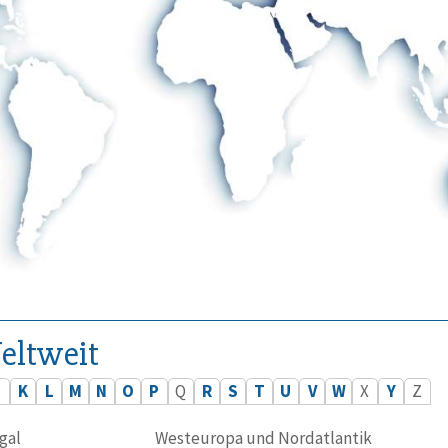
eltweit
J
K
L
M
N
O
P
Q
R
S
T
U
V
W
X
Y
Z
gal
Westeuropa und Nordatlantik