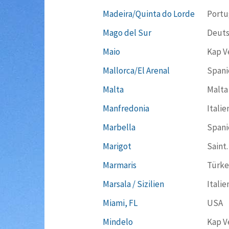
Madeira/Quinta do Lorde
Portu
Mago del Sur
Deuts
Maio
Kap V
Mallorca/El Arenal
Spani
Malta
Malta
Manfredonia
Italie
Marbella
Spani
Marigot
Saint.
Marmaris
Türke
Marsala / Sizilien
Italie
Miami, FL
USA
Mindelo
Kap V