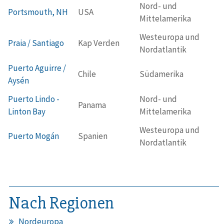
Nord- und
Portsmouth, NH
USA
Mittelamerika
Westeuropa und
Praia / Santiago
Kap Verden
Nordatlantik
Puerto Aguirre /
Chile
Südamerika
Aysén
Puerto Lindo -
Nord- und
Panama
Linton Bay
Mittelamerika
Westeuropa und
Puerto Mogán
Spanien
Nordatlantik
Nach Regionen
Nordeuropa