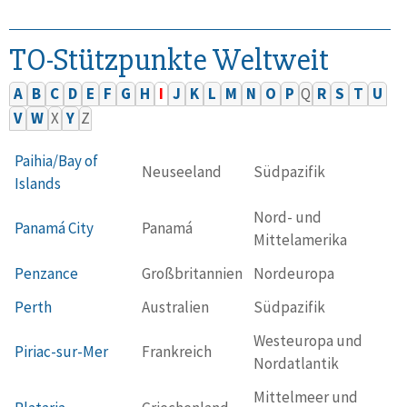
TO-Stützpunkte Weltweit
A
B
C
D
E
F
G
H
I
J
K
L
M
N
O
P
Q
R
S
T
U
V
W
X
Y
Z
Paihia/Bay of
Neuseeland
Südpazifik
Islands
Nord- und
Panamá City
Panamá
Mittelamerika
Penzance
Großbritannien
Nordeuropa
Perth
Australien
Südpazifik
Westeuropa und
Piriac-sur-Mer
Frankreich
Nordatlantik
Mittelmeer und