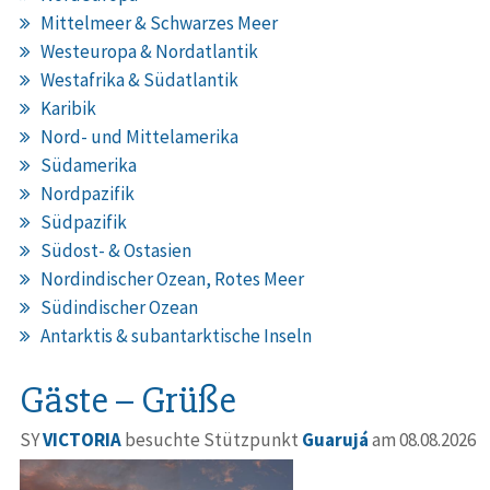
Mittelmeer & Schwarzes Meer
Westeuropa & Nordatlantik
Westafrika & Südatlantik
Karibik
Nord- und Mittelamerika
Südamerika
Nordpazifik
Südpazifik
Südost- & Ostasien
Nordindischer Ozean, Rotes Meer
Südindischer Ozean
Antarktis & subantarktische Inseln
Gäste – Grüße
SY
VICTORIA
besuchte Stützpunkt
Guarujá
am 08.08.2026