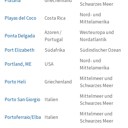
Plataria
Griechenland
Schwarzes Meer
Nord- und
Playas del Coco
Costa Rica
Mittelamerika
Azoren /
Westeuropa und
Ponta Delgada
Portugal
Nordatlantik
Port Elizabeth
Südafrika
Südindischer Ozean
Nord- und
Portland, ME
USA
Mittelamerika
Mittelmeer und
Porto Heli
Griechenland
Schwarzes Meer
Mittelmeer und
Porto San Giorgio
Italien
Schwarzes Meer
Mittelmeer und
Portoferraio/Elba
Italien
Schwarzes Meer