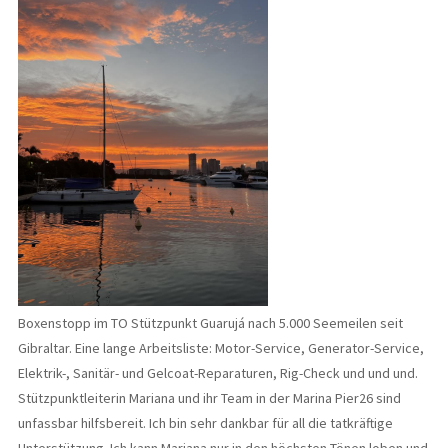
Boxenstopp im TO Stützpunkt Guarujá nach 5.000 Seemeilen seit
Gibraltar. Eine lange Arbeitsliste: Motor-Service, Generator-Service,
Elektrik-, Sanitär- und Gelcoat-Reparaturen, Rig-Check und und und.
Stützpunktleiterin Mariana und ihr Team in der Marina Pier26 sind
unfassbar hilfsbereit. Ich bin sehr dankbar für all die tatkräftige
Unterstützung. Ich kann Mariana nur in den höchsten Tönen loben und