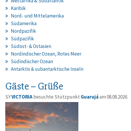
Westafrika & Südatlantik
Karibik
Nord- und Mittelamerika
Südamerika
Nordpazifik
Südpazifik
Südost- & Ostasien
Nordindischer Ozean, Rotes Meer
Südindischer Ozean
Antarktis & subantarktische Inseln
Gäste – Grüße
SY
VICTORIA
besuchte Stützpunkt
Guarujá
am 08.08.2026