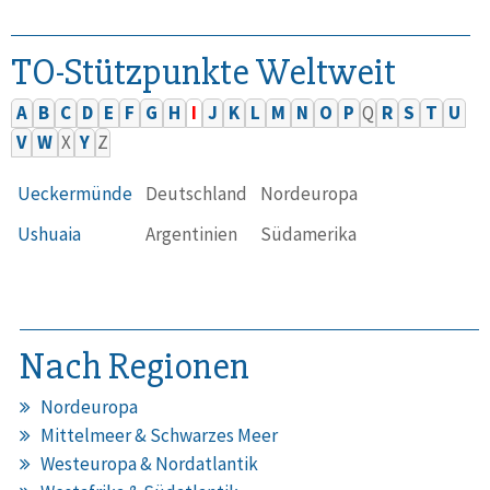
TO-Stützpunkte Weltweit
A
B
C
D
E
F
G
H
I
J
K
L
M
N
O
P
Q
R
S
T
U
V
W
X
Y
Z
Ueckermünde
Deutschland
Nordeuropa
Ushuaia
Argentinien
Südamerika
Nach Regionen
Nordeuropa
Mittelmeer & Schwarzes Meer
Westeuropa & Nordatlantik