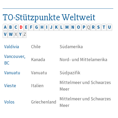
TO-Stützpunkte Weltweit
A
B
C
D
E
F
G
H
I
J
K
L
M
N
O
P
Q
R
S
T
U
V
W
X
Y
Z
Valdivia
Chile
Südamerika
Vancouver,
Kanada
Nord- und Mittelamerika
BC
Vanuatu
Vanuatu
Südpazifik
Mittelmeer und Schwarzes
Vieste
Italien
Meer
Mittelmeer und Schwarzes
Volos
Griechenland
Meer