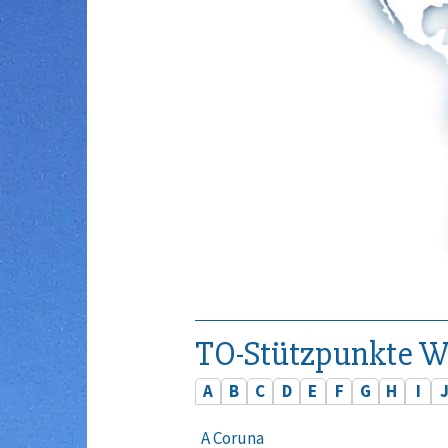
TO-Stützpunkte W
A
B
C
D
E
F
G
H
I
A Coruna