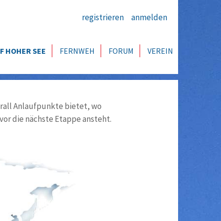
registrieren
anmelden
F HOHER SEE
FERNWEH
FORUM
VEREIN
all Anlaufpunkte bietet, wo
vor die nächste Etappe ansteht.