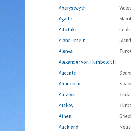
Aberystwyth
Wale
Agadir
Maro
Aitutaki
Cook 
Aland-Inseln
Aland
Alanya
Türke
Alexander von Humboldt II
Alicante
Span
Almerimar
Span
Antalya
Türke
Ataköy
Türke
Athen
Griec
Auckland
Neus