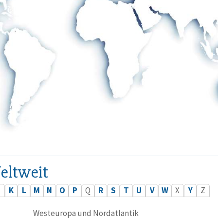
eltweit
J
K
L
M
N
O
P
Q
R
S
T
U
V
W
X
Y
Z
Westeuropa und Nordatlantik