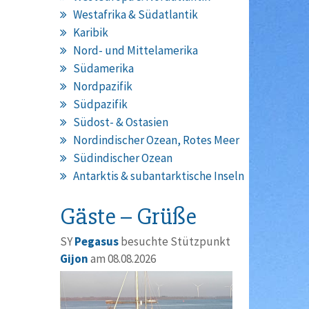
Westafrika & Südatlantik
Karibik
Nord- und Mittelamerika
Südamerika
Nordpazifik
Südpazifik
Südost- & Ostasien
Nordindischer Ozean, Rotes Meer
Südindischer Ozean
Antarktis & subantarktische Inseln
Gäste – Grüße
SY
Pegasus
besuchte Stützpunkt
Gijon
am 08.08.2026