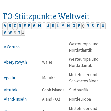
TO-Stützpunkte Weltweit
A
B
C
D
E
F
G
H
I
J
K
L
M
N
O
P
Q
R
S
T
U
V
W
X
Y
Z
Westeuropa und
A Coruna
Nordatlantik
Westeuropa und
Aberystwyth
Wales
Nordatlantik
Mittelmeer und
Agadir
Marokko
Schwarzes Meer
Aitutaki
Cook Islands
Südpazifik
Aland-Inseln
Aland (AX)
Nordeuropa
Mittelmeer und