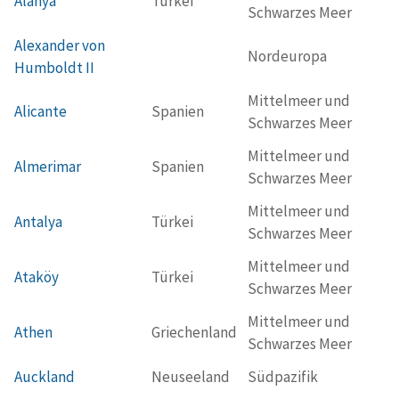
Alanya
Türkei
Schwarzes Meer
Alexander von
Nordeuropa
Humboldt II
Mittelmeer und
Alicante
Spanien
Schwarzes Meer
Mittelmeer und
Almerimar
Spanien
Schwarzes Meer
Mittelmeer und
Antalya
Türkei
Schwarzes Meer
Mittelmeer und
Ataköy
Türkei
Schwarzes Meer
Mittelmeer und
Athen
Griechenland
Schwarzes Meer
Auckland
Neuseeland
Südpazifik