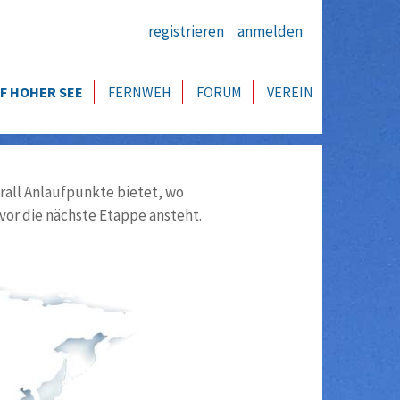
registrieren
anmelden
F HOHER SEE
FERNWEH
FORUM
VEREIN
all Anlaufpunkte bietet, wo
vor die nächste Etappe ansteht.