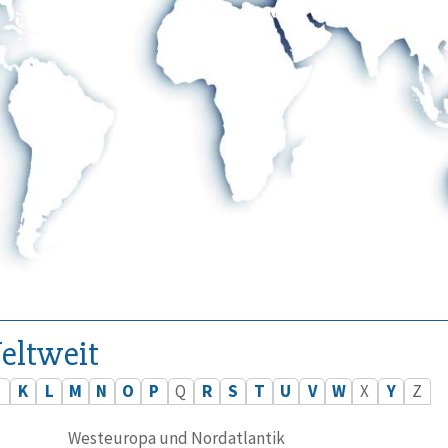
eltweit
J
K
L
M
N
O
P
Q
R
S
T
U
V
W
X
Y
Z
Westeuropa und Nordatlantik