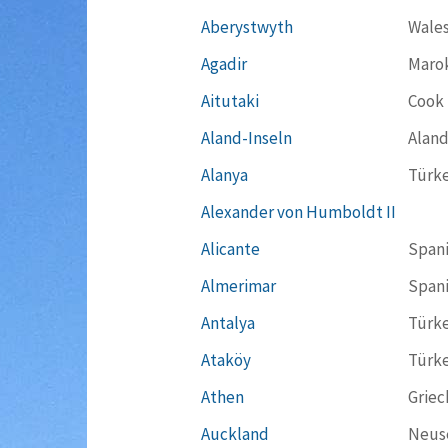
Aberystwyth
Wale
Agadir
Maro
Aitutaki
Cook 
Aland-Inseln
Aland
Alanya
Türke
Alexander von Humboldt II
Alicante
Span
Almerimar
Span
Antalya
Türke
Ataköy
Türke
Athen
Griec
Auckland
Neus