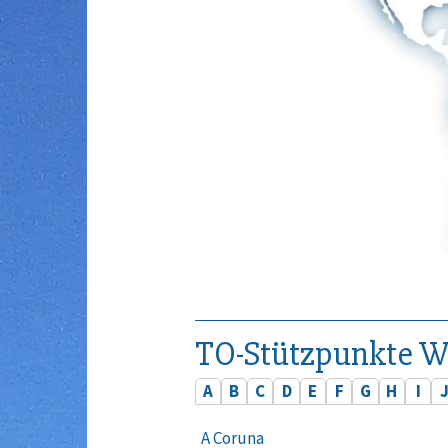
TO-Stützpunkte W
A
B
C
D
E
F
G
H
I
A Coruna