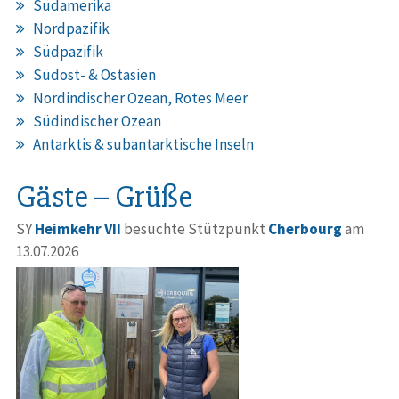
Südamerika
Nordpazifik
Südpazifik
Südost- & Ostasien
Nordindischer Ozean, Rotes Meer
Südindischer Ozean
Antarktis & subantarktische Inseln
Gäste – Grüße
SY
Heimkehr VII
besuchte Stützpunkt
Cherbourg
am
13.07.2026