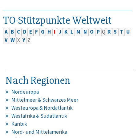
TO-Stützpunkte Weltweit
A
B
C
D
E
F
G
H
I
J
K
L
M
N
O
P
Q
R
S
T
U
V
W
X
Y
Z
Nach Regionen
Nordeuropa
Mittelmeer & Schwarzes Meer
Westeuropa & Nordatlantik
Westafrika & Südatlantik
Karibik
Nord- und Mittelamerika