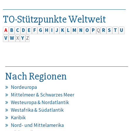
TO-Stützpunkte Weltweit
A
B
C
D
E
F
G
H
I
J
K
L
M
N
O
P
Q
R
S
T
U
V
W
X
Y
Z
Nach Regionen
Nordeuropa
Mittelmeer & Schwarzes Meer
Westeuropa & Nordatlantik
Westafrika & Südatlantik
Karibik
Nord- und Mittelamerika