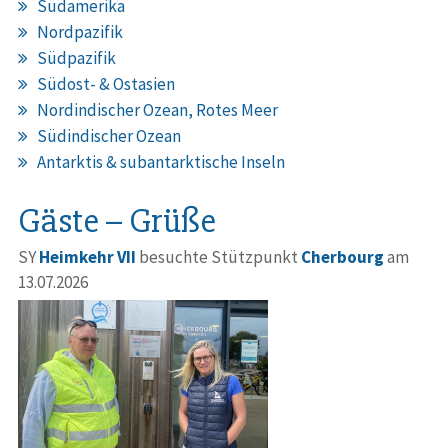
Südamerika
Nordpazifik
Südpazifik
Südost- & Ostasien
Nordindischer Ozean, Rotes Meer
Südindischer Ozean
Antarktis & subantarktische Inseln
Gäste – Grüße
SY
Heimkehr VII
besuchte Stützpunkt
Cherbourg
am
13.07.2026