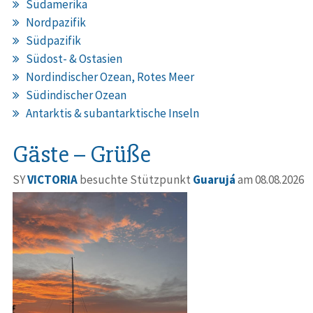
Südamerika
Nordpazifik
Südpazifik
Südost- & Ostasien
Nordindischer Ozean, Rotes Meer
Südindischer Ozean
Antarktis & subantarktische Inseln
Gäste – Grüße
SY
VICTORIA
besuchte Stützpunkt
Guarujá
am 08.08.2026