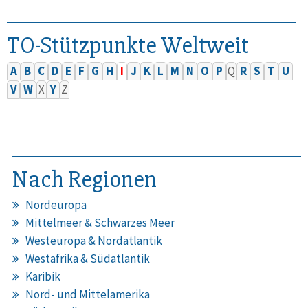
TO-Stützpunkte Weltweit
A
B
C
D
E
F
G
H
I
J
K
L
M
N
O
P
Q
R
S
T
U
V
W
X
Y
Z
Nach Regionen
Nordeuropa
Mittelmeer & Schwarzes Meer
Westeuropa & Nordatlantik
Westafrika & Südatlantik
Karibik
Nord- und Mittelamerika