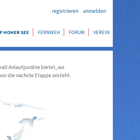
registrieren
anmelden
F HOHER SEE
FERNWEH
FORUM
VEREIN
all Anlaufpunkte bietet, wo
vor die nächste Etappe ansteht.