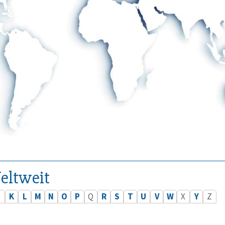
eltweit
J
K
L
M
N
O
P
Q
R
S
T
U
V
W
X
Y
Z