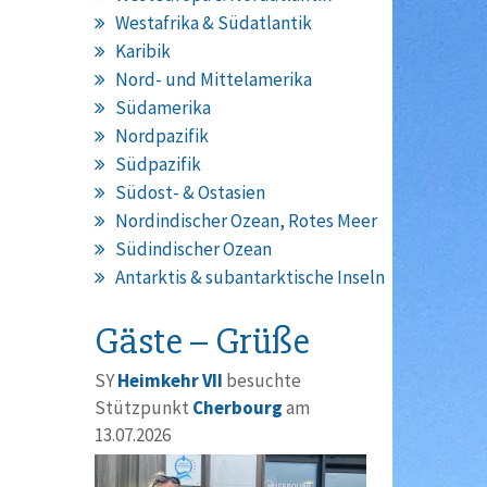
Westafrika & Südatlantik
Karibik
Nord- und Mittelamerika
Südamerika
Nordpazifik
Südpazifik
Südost- & Ostasien
Nordindischer Ozean, Rotes Meer
Südindischer Ozean
Antarktis & subantarktische Inseln
Gäste – Grüße
SY
Heimkehr VII
besuchte
Stützpunkt
Cherbourg
am
13.07.2026