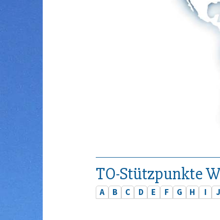
TO-Stützpunkte W
A
B
C
D
E
F
G
H
I