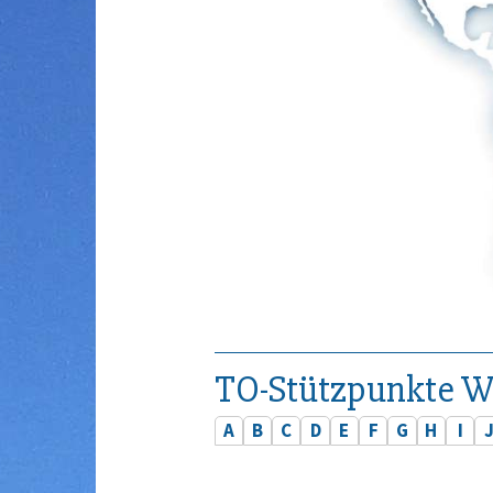
TO-Stützpunkte W
A
B
C
D
E
F
G
H
I