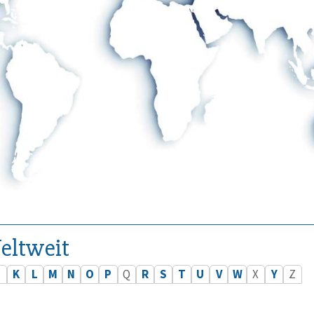
eltweit
J
K
L
M
N
O
P
Q
R
S
T
U
V
W
X
Y
Z