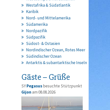
Westafrika & Südatlantik
Karibik
Nord- und Mittelamerika
Südamerika
Nordpazifik
Südpazifik
Südost- & Ostasien
Nordindischer Ozean, Rotes Meer
Südindischer Ozean
Antarktis & subantarktische Inseln
Gäste – Grüße
SY
Pegasus
besuchte Stützpunkt
Gijon
am 08.08.2026