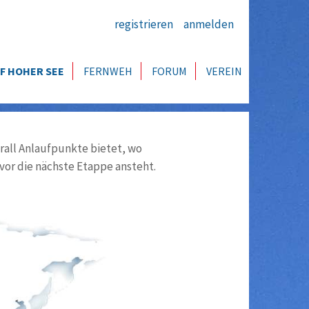
registrieren
anmelden
F HOHER SEE
FERNWEH
FORUM
VEREIN
all Anlaufpunkte bietet, wo
vor die nächste Etappe ansteht.