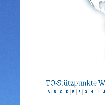
TO-Stützpunkte W
A
B
C
D
E
F
G
H
I