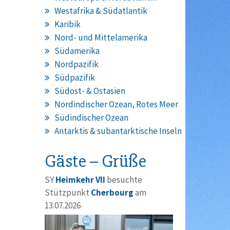
Westafrika & Südatlantik
Karibik
Nord- und Mittelamerika
Südamerika
Nordpazifik
Südpazifik
Südost- & Ostasien
Nordindischer Ozean, Rotes Meer
Südindischer Ozean
Antarktis & subantarktische Inseln
Gäste – Grüße
SY
Heimkehr VII
besuchte
Stützpunkt
Cherbourg
am
13.07.2026