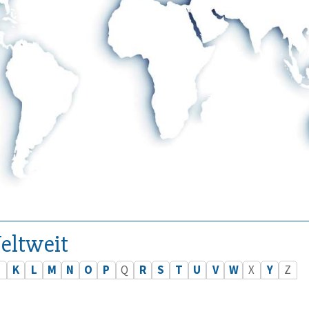
eltweit
J
K
L
M
N
O
P
Q
R
S
T
U
V
W
X
Y
Z