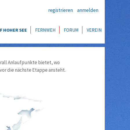
registrieren
anmelden
F HOHER SEE
FERNWEH
FORUM
VEREIN
all Anlaufpunkte bietet, wo
vor die nächste Etappe ansteht.