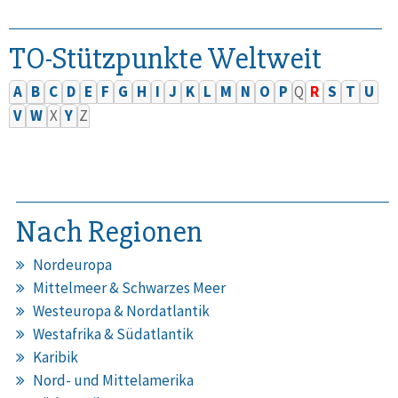
TO-Stützpunkte Weltweit
A
B
C
D
E
F
G
H
I
J
K
L
M
N
O
P
Q
R
S
T
U
V
W
X
Y
Z
Nach Regionen
Nordeuropa
Mittelmeer & Schwarzes Meer
Westeuropa & Nordatlantik
Westafrika & Südatlantik
Karibik
Nord- und Mittelamerika