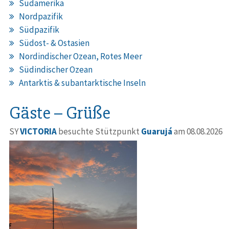
Südamerika
Nordpazifik
Südpazifik
Südost- & Ostasien
Nordindischer Ozean, Rotes Meer
Südindischer Ozean
Antarktis & subantarktische Inseln
Gäste – Grüße
SY
VICTORIA
besuchte Stützpunkt
Guarujá
am 08.08.2026