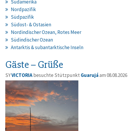
Südamerika
Nordpazifik
Südpazifik
Südost- & Ostasien
Nordindischer Ozean, Rotes Meer
Südindischer Ozean
Antarktis & subantarktische Inseln
Gäste – Grüße
SY
VICTORIA
besuchte Stützpunkt
Guarujá
am 08.08.2026