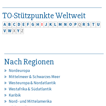
TO-Stützpunkte Weltweit
A
B
C
D
E
F
G
H
I
J
K
L
M
N
O
P
Q
R
S
T
U
V
W
X
Y
Z
Nach Regionen
Nordeuropa
Mittelmeer & Schwarzes Meer
Westeuropa & Nordatlantik
Westafrika & Südatlantik
Karibik
Nord- und Mittelamerika