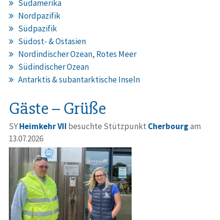
Südamerika
Nordpazifik
Südpazifik
Südost- & Ostasien
Nordindischer Ozean, Rotes Meer
Südindischer Ozean
Antarktis & subantarktische Inseln
Gäste – Grüße
SY
Heimkehr VII
besuchte Stützpunkt
Cherbourg
am
13.07.2026