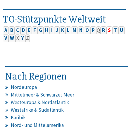
TO-Stützpunkte Weltweit
A
B
C
D
E
F
G
H
I
J
K
L
M
N
O
P
Q
R
S
T
U
V
W
X
Y
Z
Nach Regionen
Nordeuropa
Mittelmeer & Schwarzes Meer
Westeuropa & Nordatlantik
Westafrika & Südatlantik
Karibik
Nord- und Mittelamerika