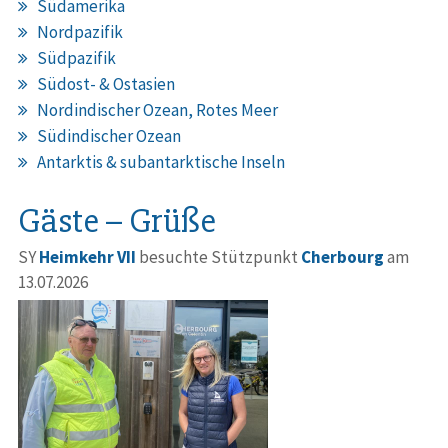
Südamerika
Nordpazifik
Südpazifik
Südost- & Ostasien
Nordindischer Ozean, Rotes Meer
Südindischer Ozean
Antarktis & subantarktische Inseln
Gäste – Grüße
SY
Heimkehr VII
besuchte Stützpunkt
Cherbourg
am
13.07.2026