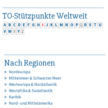
TO-Stützpunkte Weltweit
A
B
C
D
E
F
G
H
I
J
K
L
M
N
O
P
Q
R
S
T
U
V
W
X
Y
Z
Nach Regionen
Nordeuropa
Mittelmeer & Schwarzes Meer
Westeuropa & Nordatlantik
Westafrika & Südatlantik
Karibik
Nord- und Mittelamerika