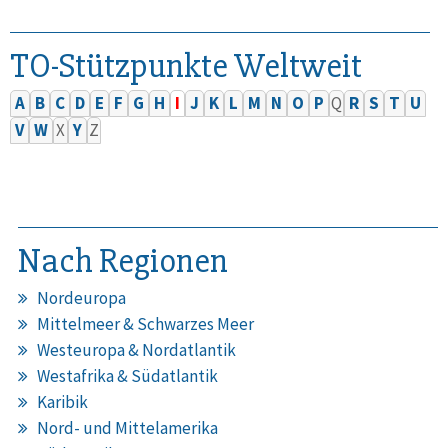
TO-Stützpunkte Weltweit
A
B
C
D
E
F
G
H
I
J
K
L
M
N
O
P
Q
R
S
T
U
V
W
X
Y
Z
Nach Regionen
Nordeuropa
Mittelmeer & Schwarzes Meer
Westeuropa & Nordatlantik
Westafrika & Südatlantik
Karibik
Nord- und Mittelamerika