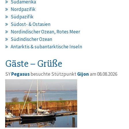
Südamerika
Nordpazifik
Südpazifik
Südost- & Ostasien
Nordindischer Ozean, Rotes Meer
Südindischer Ozean
Antarktis & subantarktische Inseln
Gäste – Grüße
SY
Pegasus
besuchte Stützpunkt
Gijon
am 08.08.2026