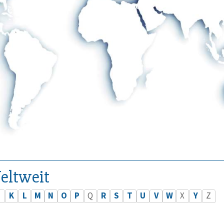
eltweit
J
K
L
M
N
O
P
Q
R
S
T
U
V
W
X
Y
Z