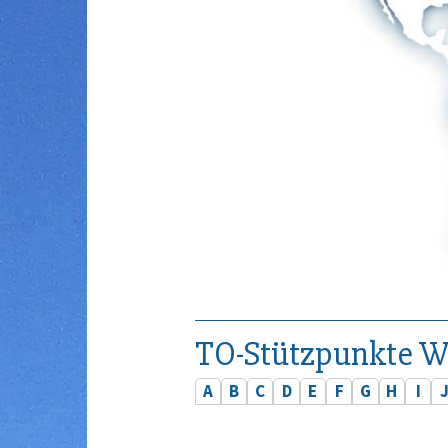
TO-Stützpunkte W
A
B
C
D
E
F
G
H
I