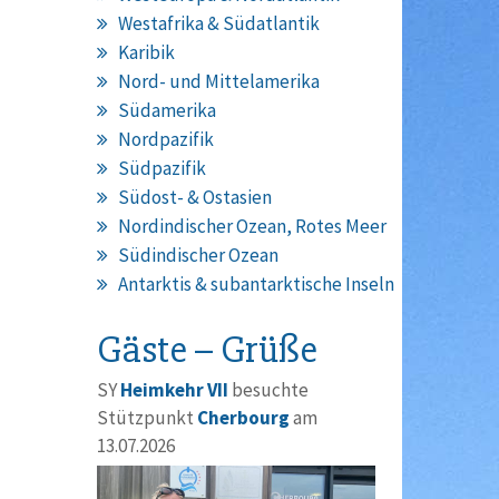
Westafrika & Südatlantik
Karibik
Nord- und Mittelamerika
Südamerika
Nordpazifik
Südpazifik
Südost- & Ostasien
Nordindischer Ozean, Rotes Meer
Südindischer Ozean
Antarktis & subantarktische Inseln
Gäste – Grüße
SY
Heimkehr VII
besuchte
Stützpunkt
Cherbourg
am
13.07.2026