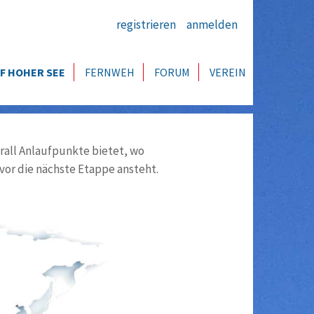
registrieren
anmelden
F HOHER SEE
FERNWEH
FORUM
VEREIN
all Anlaufpunkte bietet, wo
vor die nächste Etappe ansteht.