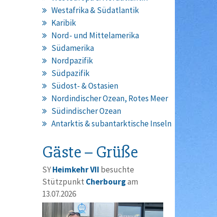
Westafrika & Südatlantik
Karibik
Nord- und Mittelamerika
Südamerika
Nordpazifik
Südpazifik
Südost- & Ostasien
Nordindischer Ozean, Rotes Meer
Südindischer Ozean
Antarktis & subantarktische Inseln
Gäste – Grüße
SY
Heimkehr VII
besuchte
Stützpunkt
Cherbourg
am
13.07.2026