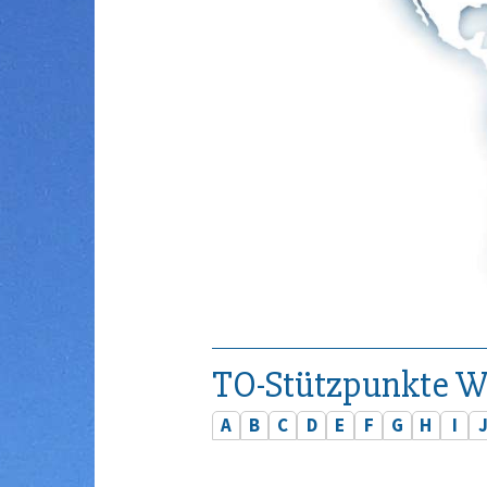
TO-Stützpunkte W
A
B
C
D
E
F
G
H
I