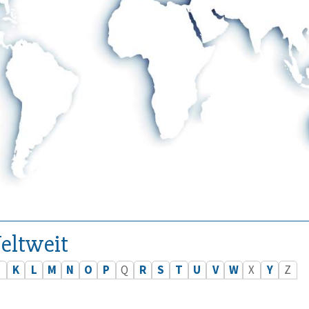
eltweit
J
K
L
M
N
O
P
Q
R
S
T
U
V
W
X
Y
Z