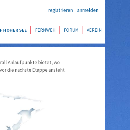
registrieren
anmelden
F HOHER SEE
FERNWEH
FORUM
VEREIN
all Anlaufpunkte bietet, wo
vor die nächste Etappe ansteht.