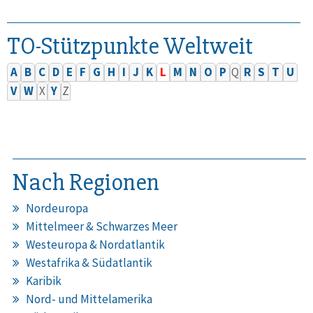
TO-Stützpunkte Weltweit
A
B
C
D
E
F
G
H
I
J
K
L
M
N
O
P
Q
R
S
T
U
V
W
X
Y
Z
Nach Regionen
Nordeuropa
Mittelmeer & Schwarzes Meer
Westeuropa & Nordatlantik
Westafrika & Südatlantik
Karibik
Nord- und Mittelamerika