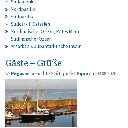
Südamerika
Nordpazifik
Südpazifik
Südost- & Ostasien
Nordindischer Ozean, Rotes Meer
Südindischer Ozean
Antarktis & subantarktische Inseln
Gäste – Grüße
SY
Pegasus
besuchte Stützpunkt
Gijon
am 08.08.2026