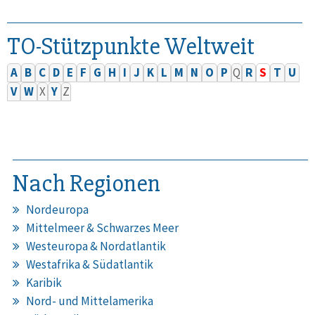
TO-Stützpunkte Weltweit
A
B
C
D
E
F
G
H
I
J
K
L
M
N
O
P
Q
R
S
T
U
V
W
X
Y
Z
Nach Regionen
Nordeuropa
Mittelmeer & Schwarzes Meer
Westeuropa & Nordatlantik
Westafrika & Südatlantik
Karibik
Nord- und Mittelamerika