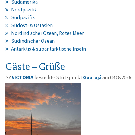
Südamerika
Nordpazifik
Südpazifik
Südost- & Ostasien
Nordindischer Ozean, Rotes Meer
Südindischer Ozean
Antarktis & subantarktische Inseln
Gäste – Grüße
SY
VICTORIA
besuchte Stützpunkt
Guarujá
am 08.08.2026