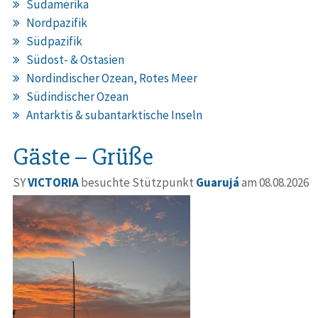
Südamerika
Nordpazifik
Südpazifik
Südost- & Ostasien
Nordindischer Ozean, Rotes Meer
Südindischer Ozean
Antarktis & subantarktische Inseln
Gäste – Grüße
SY
VICTORIA
besuchte Stützpunkt
Guarujá
am 08.08.2026