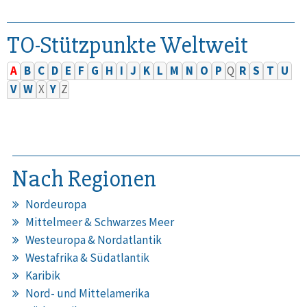
TO-Stützpunkte Weltweit
A
B
C
D
E
F
G
H
I
J
K
L
M
N
O
P
Q
R
S
T
U
V
W
X
Y
Z
Nach Regionen
Nordeuropa
Mittelmeer & Schwarzes Meer
Westeuropa & Nordatlantik
Westafrika & Südatlantik
Karibik
Nord- und Mittelamerika