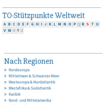
TO-Stützpunkte Weltweit
A
B
C
D
E
F
G
H
I
J
K
L
M
N
O
P
Q
R
S
T
U
V
W
X
Y
Z
Nach Regionen
Nordeuropa
Mittelmeer & Schwarzes Meer
Westeuropa & Nordatlantik
Westafrika & Südatlantik
Karibik
Nord- und Mittelamerika