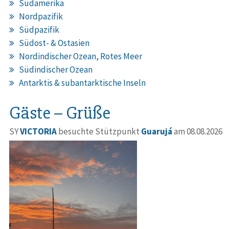
Südamerika
Nordpazifik
Südpazifik
Südost- & Ostasien
Nordindischer Ozean, Rotes Meer
Südindischer Ozean
Antarktis & subantarktische Inseln
Gäste – Grüße
SY
VICTORIA
besuchte Stützpunkt
Guarujá
am 08.08.2026