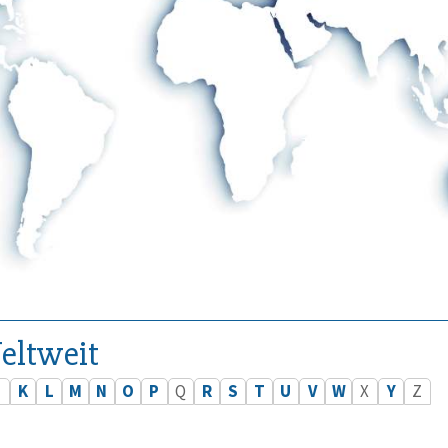
eltweit
J
K
L
M
N
O
P
Q
R
S
T
U
V
W
X
Y
Z