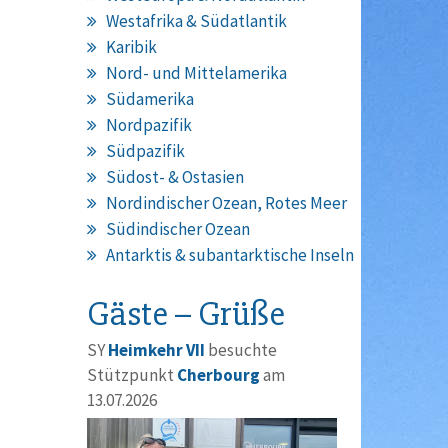
Westafrika & Südatlantik
Karibik
Nord- und Mittelamerika
Südamerika
Nordpazifik
Südpazifik
Südost- & Ostasien
Nordindischer Ozean, Rotes Meer
Südindischer Ozean
Antarktis & subantarktische Inseln
Gäste – Grüße
SY
Heimkehr VII
besuchte
Stützpunkt
Cherbourg
am
13.07.2026