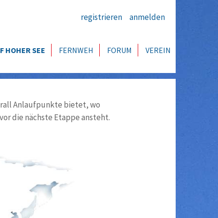
registrieren
anmelden
F HOHER SEE
FERNWEH
FORUM
VEREIN
all Anlaufpunkte bietet, wo
vor die nächste Etappe ansteht.