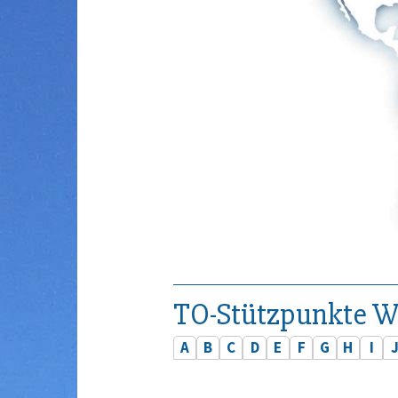
TO-Stützpunkte W
A
B
C
D
E
F
G
H
I