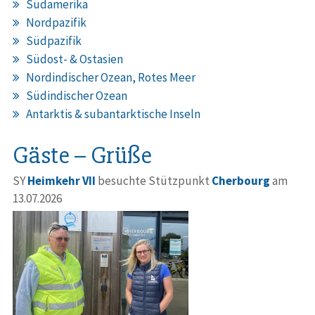
Südamerika
Nordpazifik
Südpazifik
Südost- & Ostasien
Nordindischer Ozean, Rotes Meer
Südindischer Ozean
Antarktis & subantarktische Inseln
Gäste – Grüße
SY
Heimkehr VII
besuchte Stützpunkt
Cherbourg
am
13.07.2026