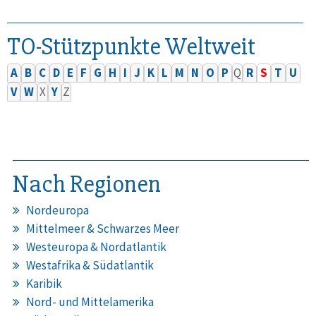
TO-Stützpunkte Weltweit
A
B
C
D
E
F
G
H
I
J
K
L
M
N
O
P
Q
R
S
T
U
V
W
X
Y
Z
Nach Regionen
Nordeuropa
Mittelmeer & Schwarzes Meer
Westeuropa & Nordatlantik
Westafrika & Südatlantik
Karibik
Nord- und Mittelamerika