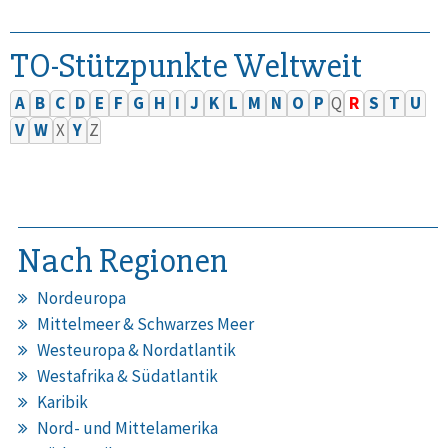
TO-Stützpunkte Weltweit
A
B
C
D
E
F
G
H
I
J
K
L
M
N
O
P
Q
R
S
T
U
V
W
X
Y
Z
Nach Regionen
Nordeuropa
Mittelmeer & Schwarzes Meer
Westeuropa & Nordatlantik
Westafrika & Südatlantik
Karibik
Nord- und Mittelamerika