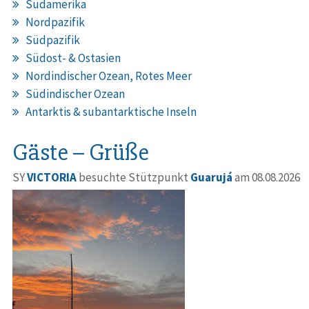
Südamerika
Nordpazifik
Südpazifik
Südost- & Ostasien
Nordindischer Ozean, Rotes Meer
Südindischer Ozean
Antarktis & subantarktische Inseln
Gäste – Grüße
SY
VICTORIA
besuchte Stützpunkt
Guarujá
am 08.08.2026