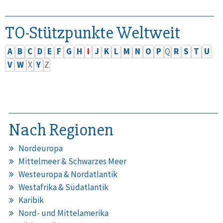
TO-Stützpunkte Weltweit
A
B
C
D
E
F
G
H
I
J
K
L
M
N
O
P
Q
R
S
T
U
V
W
X
Y
Z
Nach Regionen
Nordeuropa
Mittelmeer & Schwarzes Meer
Westeuropa & Nordatlantik
Westafrika & Südatlantik
Karibik
Nord- und Mittelamerika