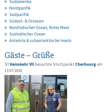
Südamerika
Nordpazifik
Südpazifik
Südost- & Ostasien
Nordindischer Ozean, Rotes Meer
Südindischer Ozean
Antarktis & subantarktische Inseln
Gäste – Grüße
SY
Heimkehr VII
besuchte Stützpunkt
Cherbourg
am
13.07.2026