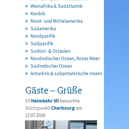
Westafrika & Südatlantik
Karibik
Nord- und Mittelamerika
Südamerika
Nordpazifik
Südpazifik
Südost- & Ostasien
Nordindischer Ozean, Rotes Meer
Südindischer Ozean
Antarktis & subantarktische Inseln
Gäste – Grüße
SY
Heimkehr VII
besuchte
Stützpunkt
Cherbourg
am
13.07.2026