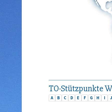
TO-Stützpunkte W
A
B
C
D
E
F
G
H
I