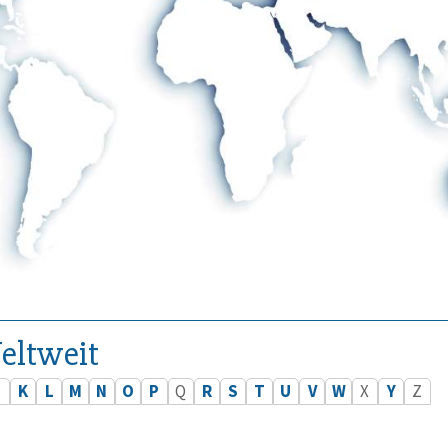
eltweit
J
K
L
M
N
O
P
Q
R
S
T
U
V
W
X
Y
Z