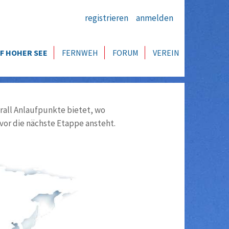
registrieren
anmelden
F HOHER SEE
FERNWEH
FORUM
VEREIN
all Anlaufpunkte bietet, wo
vor die nächste Etappe ansteht.