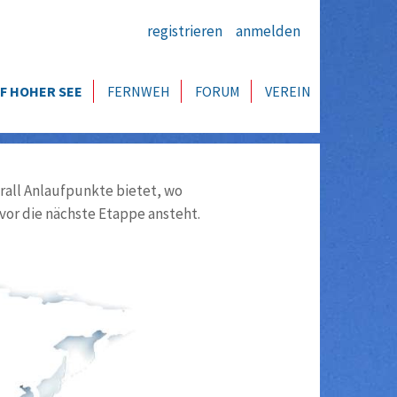
registrieren
anmelden
F HOHER SEE
FERNWEH
FORUM
VEREIN
all Anlaufpunkte bietet, wo
vor die nächste Etappe ansteht.