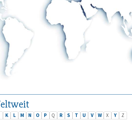
eltweit
J
K
L
M
N
O
P
Q
R
S
T
U
V
W
X
Y
Z