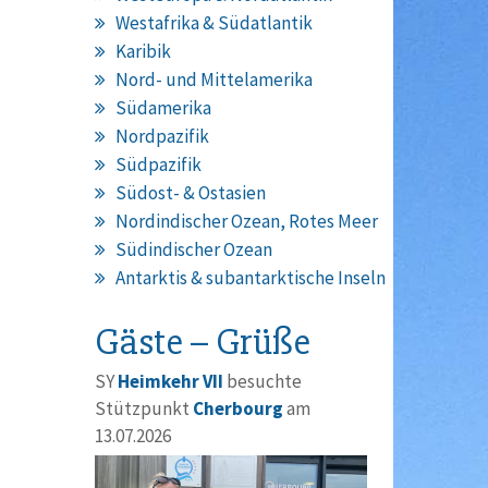
Westafrika & Südatlantik
Karibik
Nord- und Mittelamerika
Südamerika
Nordpazifik
Südpazifik
Südost- & Ostasien
Nordindischer Ozean, Rotes Meer
Südindischer Ozean
Antarktis & subantarktische Inseln
Gäste – Grüße
SY
Heimkehr VII
besuchte
Stützpunkt
Cherbourg
am
13.07.2026