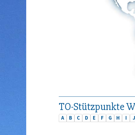
TO-Stützpunkte W
A
B
C
D
E
F
G
H
I