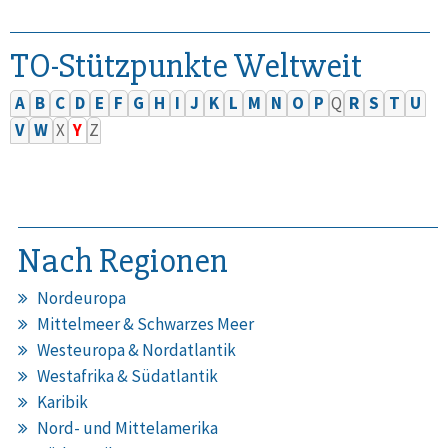
TO-Stützpunkte Weltweit
A
B
C
D
E
F
G
H
I
J
K
L
M
N
O
P
Q
R
S
T
U
V
W
X
Y
Z
Nach Regionen
Nordeuropa
Mittelmeer & Schwarzes Meer
Westeuropa & Nordatlantik
Westafrika & Südatlantik
Karibik
Nord- und Mittelamerika