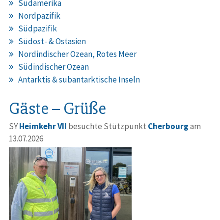
Südamerika
Nordpazifik
Südpazifik
Südost- & Ostasien
Nordindischer Ozean, Rotes Meer
Südindischer Ozean
Antarktis & subantarktische Inseln
Gäste – Grüße
SY
Heimkehr VII
besuchte Stützpunkt
Cherbourg
am
13.07.2026