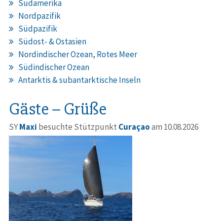
Südamerika
Nordpazifik
Südpazifik
Südost- & Ostasien
Nordindischer Ozean, Rotes Meer
Südindischer Ozean
Antarktis & subantarktische Inseln
Gäste – Grüße
SY
Maxi
besuchte Stützpunkt
Curaçao
am 10.08.2026