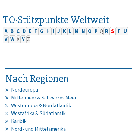
TO-Stützpunkte Weltweit
A
B
C
D
E
F
G
H
I
J
K
L
M
N
O
P
Q
R
S
T
U
V
W
X
Y
Z
Nach Regionen
Nordeuropa
Mittelmeer & Schwarzes Meer
Westeuropa & Nordatlantik
Westafrika & Südatlantik
Karibik
Nord- und Mittelamerika