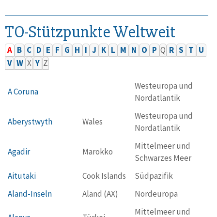
TO-Stützpunkte Weltweit
A
B
C
D
E
F
G
H
I
J
K
L
M
N
O
P
Q
R
S
T
U
V
W
X
Y
Z
Westeuropa und
A Coruna
Nordatlantik
Westeuropa und
Aberystwyth
Wales
Nordatlantik
Mittelmeer und
Agadir
Marokko
Schwarzes Meer
Aitutaki
Cook Islands
Südpazifik
Aland-Inseln
Aland (AX)
Nordeuropa
Mittelmeer und