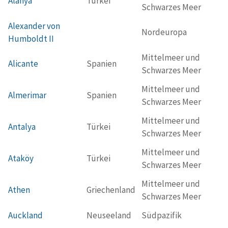
Alanya
Türkei
Schwarzes Meer
Alexander von
Nordeuropa
Humboldt II
Mittelmeer und
Alicante
Spanien
Schwarzes Meer
Mittelmeer und
Almerimar
Spanien
Schwarzes Meer
Mittelmeer und
Antalya
Türkei
Schwarzes Meer
Mittelmeer und
Ataköy
Türkei
Schwarzes Meer
Mittelmeer und
Athen
Griechenland
Schwarzes Meer
Auckland
Neuseeland
Südpazifik