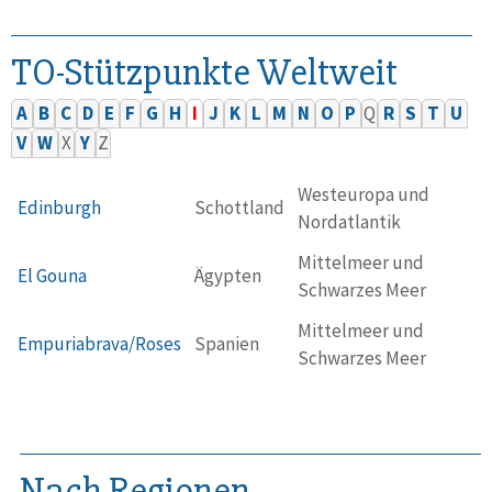
TO-Stützpunkte Weltweit
A
B
C
D
E
F
G
H
I
J
K
L
M
N
O
P
Q
R
S
T
U
V
W
X
Y
Z
Westeuropa und
Edinburgh
Schottland
Nordatlantik
Mittelmeer und
El Gouna
Ägypten
Schwarzes Meer
Mittelmeer und
Empuriabrava/Roses
Spanien
Schwarzes Meer
Nach Regionen