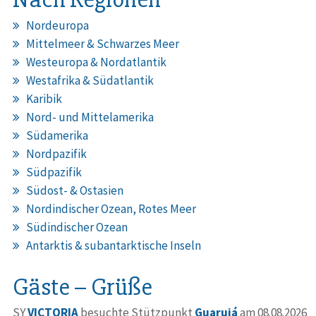
Nordeuropa
Mittelmeer & Schwarzes Meer
Westeuropa & Nordatlantik
Westafrika & Südatlantik
Karibik
Nord- und Mittelamerika
Südamerika
Nordpazifik
Südpazifik
Südost- & Ostasien
Nordindischer Ozean, Rotes Meer
Südindischer Ozean
Antarktis & subantarktische Inseln
Gäste – Grüße
SY
VICTORIA
besuchte Stützpunkt
Guarujá
am 08.08.2026