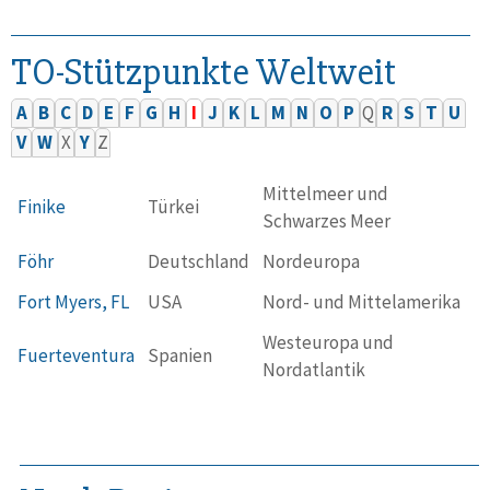
TO-Stützpunkte Weltweit
A
B
C
D
E
F
G
H
I
J
K
L
M
N
O
P
Q
R
S
T
U
V
W
X
Y
Z
Mittelmeer und
Finike
Türkei
Schwarzes Meer
Föhr
Deutschland
Nordeuropa
Fort Myers, FL
USA
Nord- und Mittelamerika
Westeuropa und
Fuerteventura
Spanien
Nordatlantik