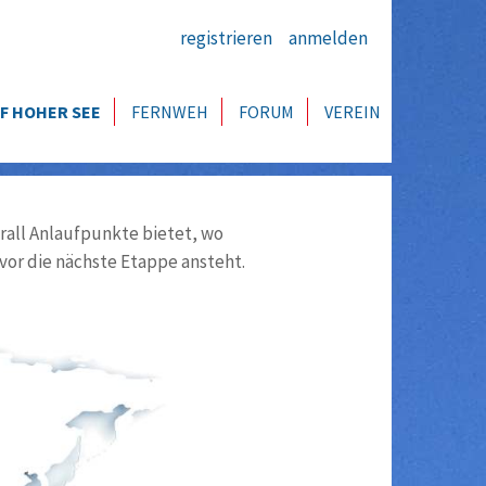
registrieren
anmelden
F HOHER SEE
FERNWEH
FORUM
VEREIN
all Anlaufpunkte bietet, wo
vor die nächste Etappe ansteht.