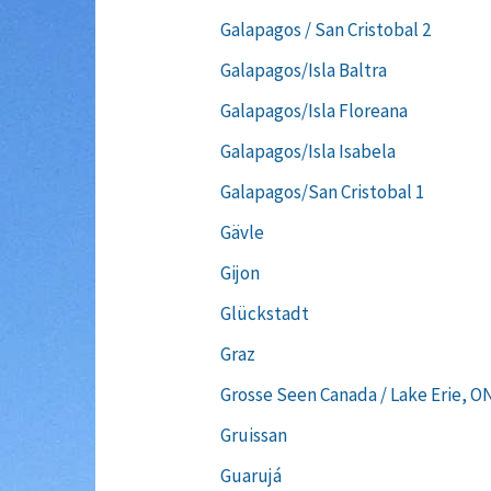
Galapagos / San Cristobal 2
Galapagos/Isla Baltra
Galapagos/Isla Floreana
Galapagos/Isla Isabela
Galapagos/San Cristobal 1
Gävle
Gijon
Glückstadt
Graz
Grosse Seen Canada / Lake Erie, O
Gruissan
Guarujá