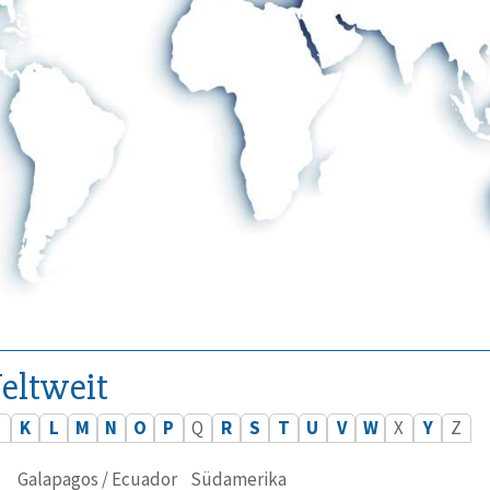
eltweit
J
K
L
M
N
O
P
Q
R
S
T
U
V
W
X
Y
Z
Galapagos / Ecuador
Südamerika