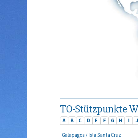
TO-Stützpunkte W
A
B
C
D
E
F
G
H
I
Galapagos / Isla Santa Cruz