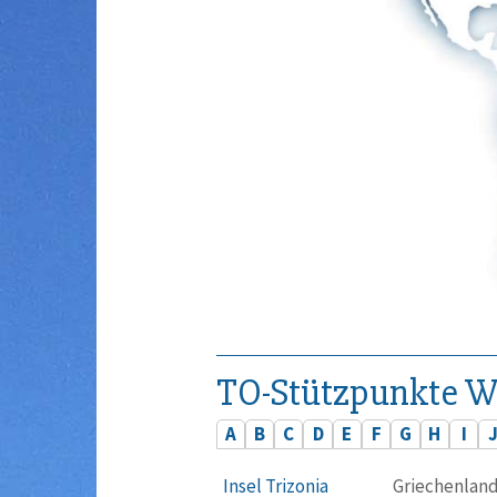
TO-Stützpunkte W
A
B
C
D
E
F
G
H
I
Insel Trizonia
Griechenlan