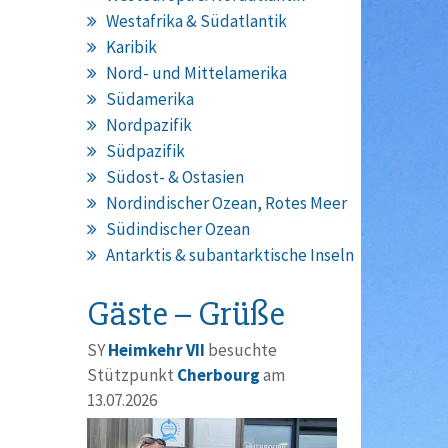
Westafrika & Südatlantik
Karibik
Nord- und Mittelamerika
Südamerika
Nordpazifik
Südpazifik
Südost- & Ostasien
Nordindischer Ozean, Rotes Meer
Südindischer Ozean
Antarktis & subantarktische Inseln
Gäste – Grüße
SY
Heimkehr VII
besuchte
Stützpunkt
Cherbourg
am
13.07.2026