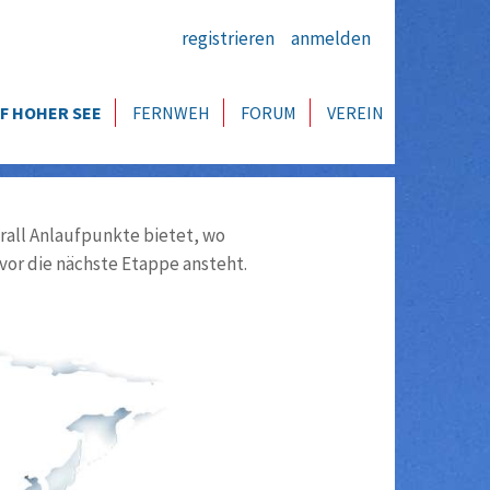
registrieren
anmelden
F HOHER SEE
FERNWEH
FORUM
VEREIN
all Anlaufpunkte bietet, wo
vor die nächste Etappe ansteht.