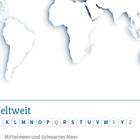
eltweit
J
K
L
M
N
O
P
Q
R
S
T
U
V
W
X
Y
Z
d
Mittelmeer und Schwarzes Meer