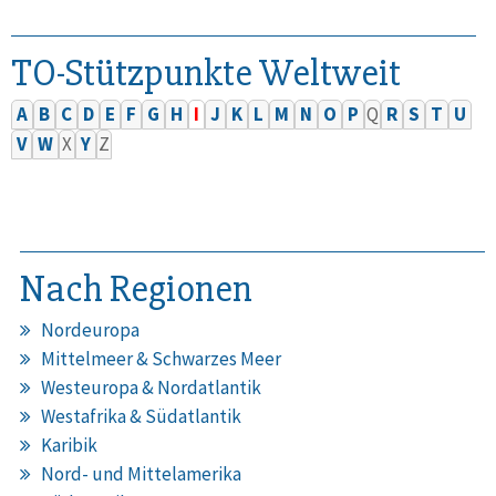
TO-Stützpunkte Weltweit
A
B
C
D
E
F
G
H
I
J
K
L
M
N
O
P
Q
R
S
T
U
V
W
X
Y
Z
Nach Regionen
Nordeuropa
Mittelmeer & Schwarzes Meer
Westeuropa & Nordatlantik
Westafrika & Südatlantik
Karibik
Nord- und Mittelamerika