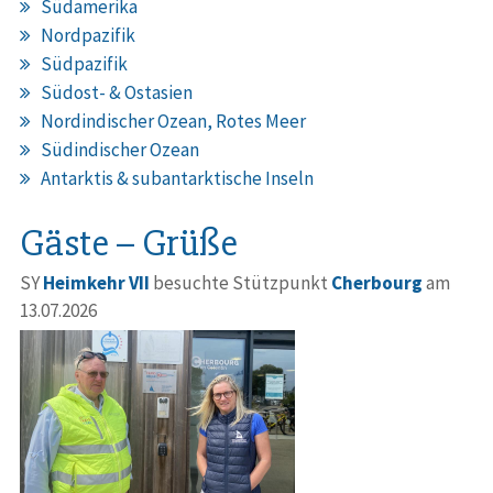
Südamerika
Nordpazifik
Südpazifik
Südost- & Ostasien
Nordindischer Ozean, Rotes Meer
Südindischer Ozean
Antarktis & subantarktische Inseln
Gäste – Grüße
SY
Heimkehr VII
besuchte Stützpunkt
Cherbourg
am
13.07.2026