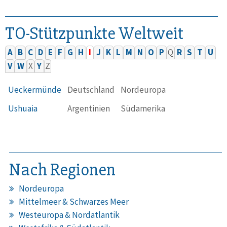
TO-Stützpunkte Weltweit
A
B
C
D
E
F
G
H
I
J
K
L
M
N
O
P
Q
R
S
T
U
V
W
X
Y
Z
Ueckermünde
Deutschland
Nordeuropa
Ushuaia
Argentinien
Südamerika
Nach Regionen
Nordeuropa
Mittelmeer & Schwarzes Meer
Westeuropa & Nordatlantik