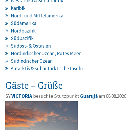
Westafrika & Südatlantik
Karibik
Nord- und Mittelamerika
Südamerika
Nordpazifik
Südpazifik
Südost- & Ostasien
Nordindischer Ozean, Rotes Meer
Südindischer Ozean
Antarktis & subantarktische Inseln
Gäste – Grüße
SY
VICTORIA
besuchte Stützpunkt
Guarujá
am 08.08.2026