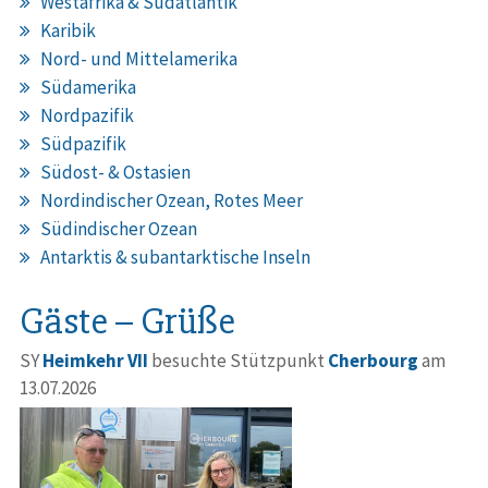
Westafrika & Südatlantik
Karibik
Nord- und Mittelamerika
Südamerika
Nordpazifik
Südpazifik
Südost- & Ostasien
Nordindischer Ozean, Rotes Meer
Südindischer Ozean
Antarktis & subantarktische Inseln
Gäste – Grüße
SY
Heimkehr VII
besuchte Stützpunkt
Cherbourg
am
13.07.2026