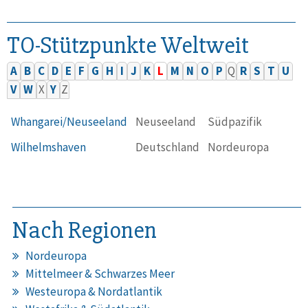
TO-Stützpunkte Weltweit
A
B
C
D
E
F
G
H
I
J
K
L
M
N
O
P
Q
R
S
T
U
V
W
X
Y
Z
Whangarei/Neuseeland
Neuseeland
Südpazifik
Wilhelmshaven
Deutschland
Nordeuropa
Nach Regionen
Nordeuropa
Mittelmeer & Schwarzes Meer
Westeuropa & Nordatlantik