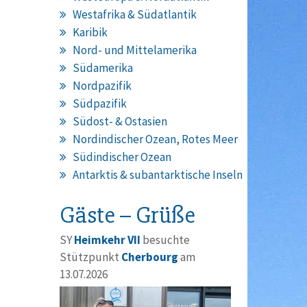
Westafrika & Südatlantik
Karibik
Nord- und Mittelamerika
Südamerika
Nordpazifik
Südpazifik
Südost- & Ostasien
Nordindischer Ozean, Rotes Meer
Südindischer Ozean
Antarktis & subantarktische Inseln
Gäste – Grüße
SY
Heimkehr VII
besuchte
Stützpunkt
Cherbourg
am
13.07.2026