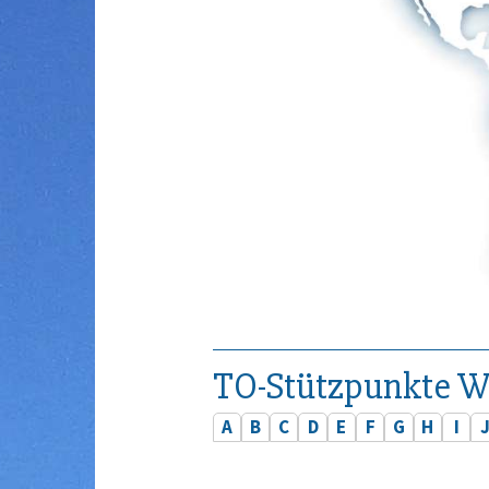
TO-Stützpunkte W
A
B
C
D
E
F
G
H
I