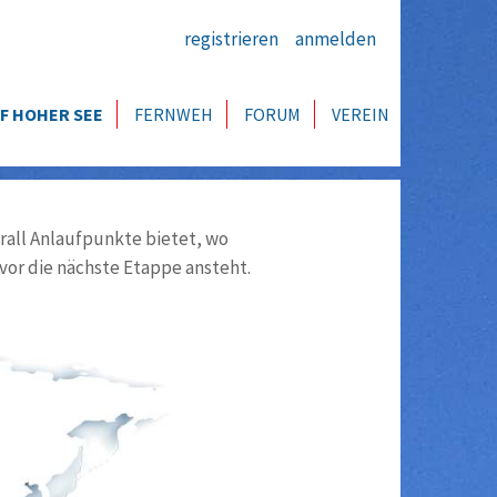
registrieren
anmelden
F HOHER SEE
FERNWEH
FORUM
VEREIN
all Anlaufpunkte bietet, wo
vor die nächste Etappe ansteht.