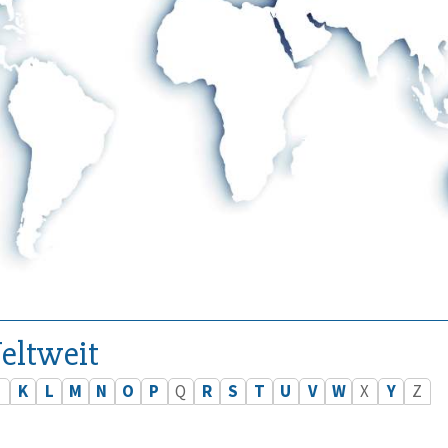
eltweit
J
K
L
M
N
O
P
Q
R
S
T
U
V
W
X
Y
Z