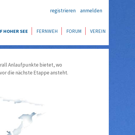
registrieren
anmelden
F HOHER SEE
FERNWEH
FORUM
VEREIN
all Anlaufpunkte bietet, wo
vor die nächste Etappe ansteht.