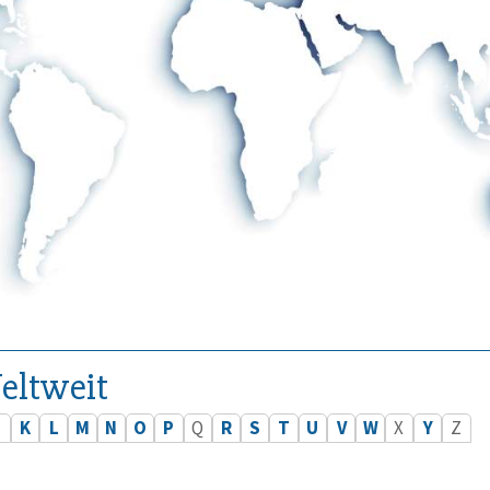
eltweit
J
K
L
M
N
O
P
Q
R
S
T
U
V
W
X
Y
Z