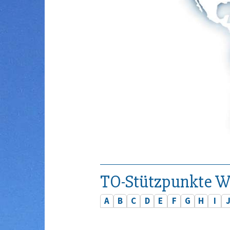
TO-Stützpunkte W
A
B
C
D
E
F
G
H
I